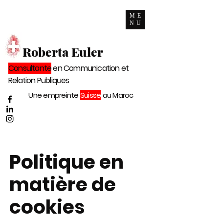
ME
NU
Roberta Euler
Consultante
en Communication et
Relation Publiques
Une empreinte
Suisse
au Maroc
Politique en
matière de
cookies